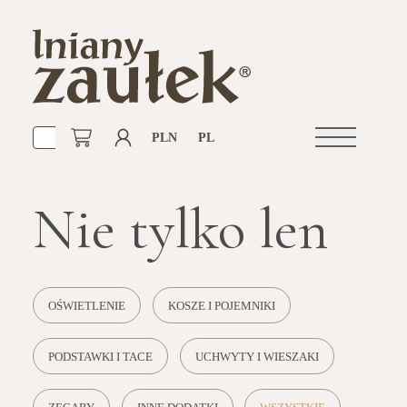
PLN
PL
Otwórz
nawigacje
Nie tylko len
OŚWIETLENIE
KOSZE I POJEMNIKI
PODSTAWKI I TACE
UCHWYTY I WIESZAKI