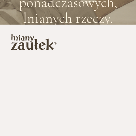
ponadczasowych,
Previous
Next
lnianych rzeczy.
O nas
Sklep stacjonarny
Sprzedaż hurtowa
Szyjemy na zamówienie
Kontakt
Dlaczego len
Pielęgnacja lnu
Dostawa i zwroty