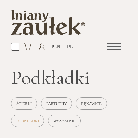
PLN
PL
Otwórz
nawigacje
Podkładki
ŚCIERKI
FARTUCHY
RĘKAWICE
PODKŁADKI
WSZYSTKIE