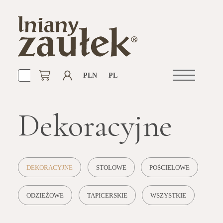
PLN
PL
Otwórz
nawigacje
Dekoracyjne
DEKORACYJNE
STOŁOWE
POŚCIELOWE
ODZIEŻOWE
TAPICERSKIE
WSZYSTKIE