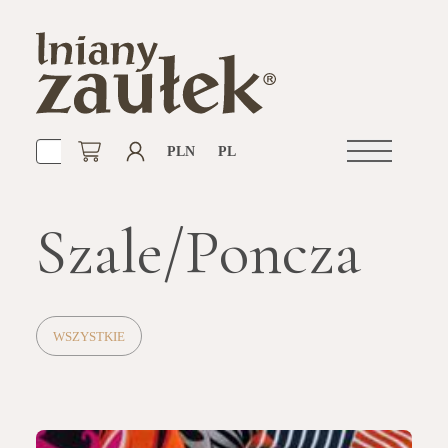
PLN
PL
Otwórz
nawigacje
Szale/Poncza
WSZYSTKIE