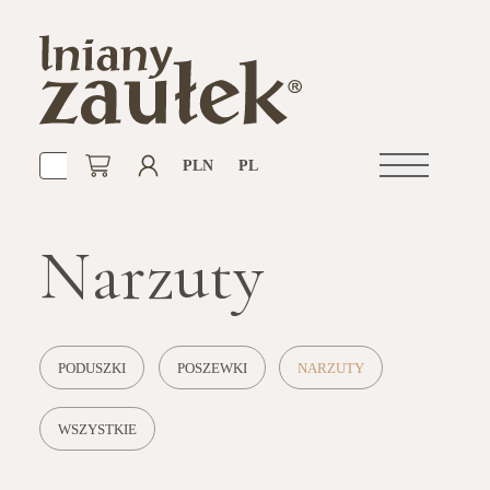
PLN
PL
Otwórz
nawigacje
Narzuty
PODUSZKI
POSZEWKI
NARZUTY
WSZYSTKIE