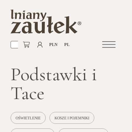
PLN
PL
Otwórz
nawigacje
Podstawki i
Tace
OŚWIETLENIE
KOSZE I POJEMNIKI