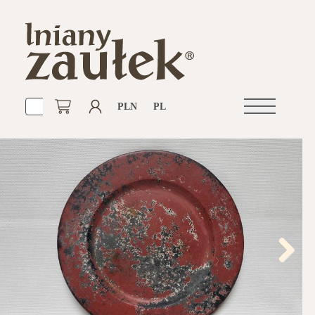
PLN
PL
Otwórz
nawigacje
Next