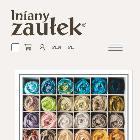
PLN
PL
Otwórz
nawigacje