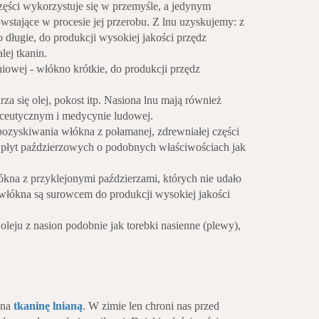
 części wykorzystuje się w przemyśle, a jedynym
stające w procesie jej przerobu. Z lnu uzyskujemy: z
 długie, do produkcji wysokiej jakości przędz
ej tkanin.
niowej - włókno krótkie, do produkcji przędz
rza się olej, pokost itp. Nasiona lnu mają również
ceutycznym i medycynie ludowej.
pozyskiwania włókna z połamanej, zdrewniałej części
 płyt paździerzowych o podobnych właściwościach jak
ókna z przyklejonymi paździerzami, których nie udało
 włókna są surowcem do produkcji wysokiej jakości
oleju z nasion podobnie jak torebki nasienne (plewy),
 na
tkaninę lnianą
. W zimie len chroni nas przed