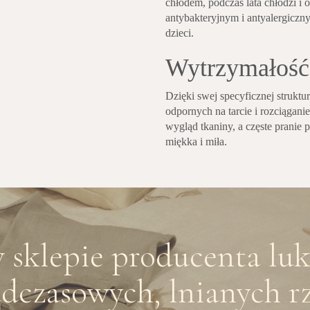
chłodem, podczas lata chłodzi i
antybakteryjnym i antyalergicznym
dzieci.
Wytrzymałość
Dzięki swej specyficznej struktu
odpornych na tarcie i rozciągani
wygląd tkaniny, a częste pranie p
miękka i miła.
sklepie producenta lu
dczasowych, lnianych rz