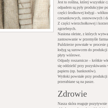
Jest to roślina, której wszystkie
odpadem są pyły produkcyjne pow
części środkowej łodygi - włókno
czesankowych, osnowowych i dal
Z części wierzchołkowej i korze
zgrzebnych.
Nasiona oleiste, z których wytwa
zastosowanie w przemyśle farma
Paździerze powstałe w procesie 
łodyg są surowcem do produkcji
płyty wiórowe.
Odpady roszarnicze – krótkie wł
się oddzielić przy pozyskiwaniu
papieru (np. banknotów).
Wytłoki powstałe przy produkcji 
przerabiane są na pasze.
Zdrowie
Nasza skóra reaguje pozytywnie