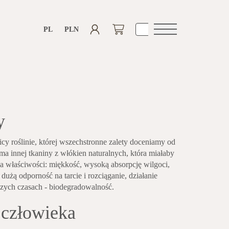
PL
PLN
Otwórz
nawigacje
y
cy roślinie, której wszechstronne zalety doceniamy od
 ma innej tkaniny z włókien naturalnych, która miałaby
a właściwości: miękkość, wysoką absorpcję wilgoci,
dużą odporność na tarcie i rozciąganie, działanie
szych czasach - biodegradowalność.
 człowieka