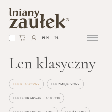
PLN
PL
Otwórz
nawigacje
Len klasyczny
LEN KLASYCZNY
LEN ZMIĘKCZONY
LEN DRUK AKWARELA 190/230