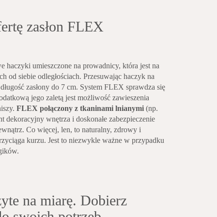
fertę zasłon FLEX
we haczyki umieszczone na prowadnicy, która jest na
ch od siebie odległościach. Przesuwając haczyk na
długość zasłony do 7 cm. System FLEX sprawdza się
Dodatkową jego zaletą jest możliwość zawieszenia
niszy.
FLEX połączony z tkaninami lnianymi
(np.
ent dekoracyjny wnętrza i doskonałe zabezpieczenie
wnątrz. Co więcej, len, to naturalny, zdrowy i
przyciąga kurzu. Jest to niezwykle ważne w przypadku
gików.
yte na miarę. Dobierz
o swoich potrzeb