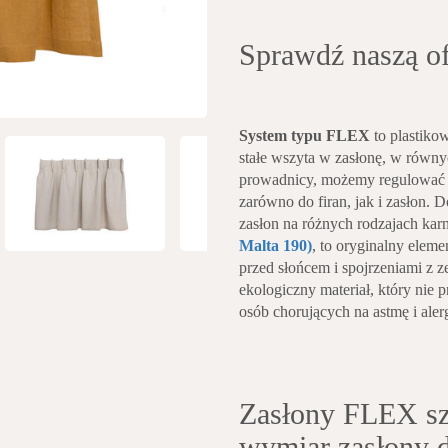
Sprawdź naszą o
System typu FLEX
to plastiko
stałe wszyta w zasłonę, w równy
prowadnicy, możemy regulować 
zarówno do firan, jak i zasłon. 
zasłon na różnych rodzajach kar
Malta 190)
, to oryginalny elem
przed słońcem i spojrzeniami z ze
ekologiczny materiał, który nie 
osób chorujących na astmę i aler
Zasłony FLEX sz
wymiar zasłony d