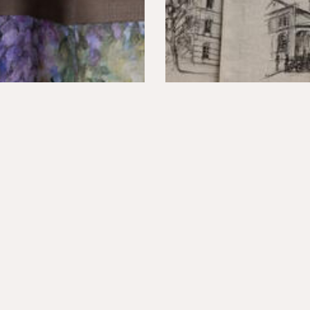
Y & ZASŁONY
KOLEKCJA "ŻYRARDÓW"