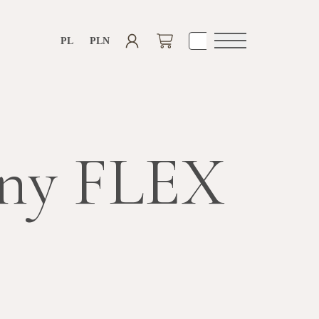
PL
PLN
Otwórz
nawigacje
ony FLEX