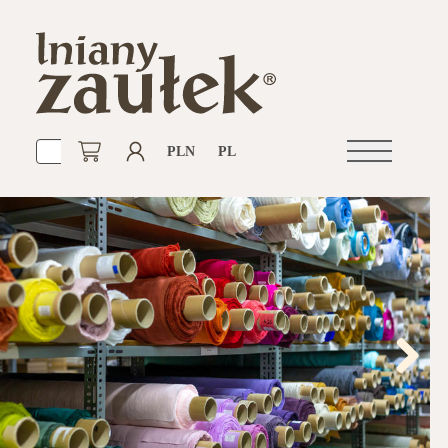
PLN
PL
Otwórz
nawigacje
Next