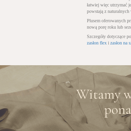
łatwiej więc utrzymać j
powstają z naturalnych
Plusem oferowanych prz
nową porę roku lub se
Szczegóły dotyczące p
zasłon flex
i
zasłon na 
Witamy w 
pona