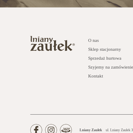
O nas
Sklep stacjonarny
Sprzedaż hurtowa
Szyjemy na zamówieni
Kontakt
Lniany Zaułek
ul. Lniany Zaułek