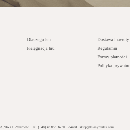
Dlaczego len
Dostawa i zwroty
Pielęgnacja lnu
Regulamin
Formy płatności
e
Polityka prywatno
 3A, 96-300 Żyrardów
Tel. (+48) 46 855 34 50
e-mail
sklep@lnianyzaulek.com