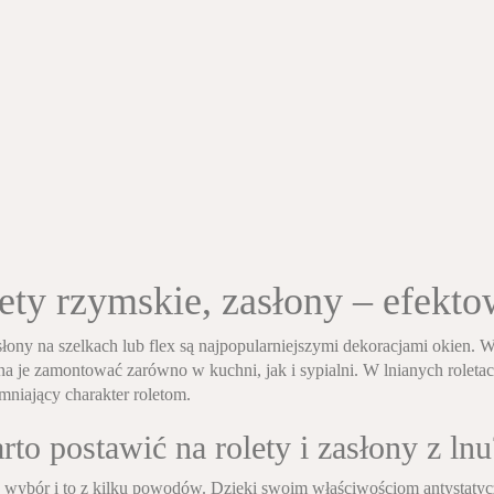
ety rzymskie, zasłony – efekto
łony na szelkach lub flex są najpopularniejszymi dekoracjami okien. W
a je zamontować zarówno w kuchni, jak i sypialni. W lnianych roletac
emniający charakter roletom.
to postawić na rolety i zasłony z lnu
y wybór i to z kilku powodów. Dzięki swoim właściwościom antystatycz