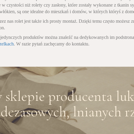
e w czystości niż rolety czy zasłony, które zostały wykonane z tkanin s
 włókien, są one idealne do mieszkań i domów, w których któryś z do
ez nas rolet jest także ich prosty montaż. Dzięki temu często możesz 
zon.
ojedynczych produktów można znaleźć na dedykowanych im podstro
szelkach
. W razie pytań zachęcamy do kontaktu.
sklepie producenta lu
dczasowych, lnianych rz