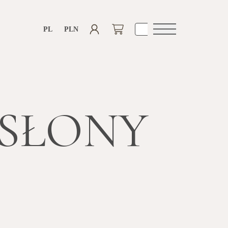
PL
PLN
Otwórz
nawigacje
ASŁONY