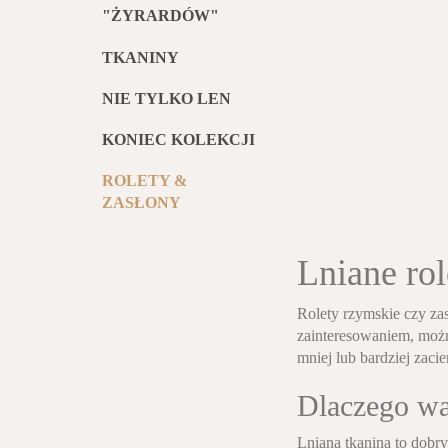
"ŻYRARDÓW"
TKANINY
NIE TYLKO LEN
KONIEC KOLEKCJI
ROLETY &
ZASŁONY
Lniane rol
Rolety rzymskie czy zas
zainteresowaniem, możn
mniej lub bardziej zaci
Dlaczego war
Lniana tkanina to dobr