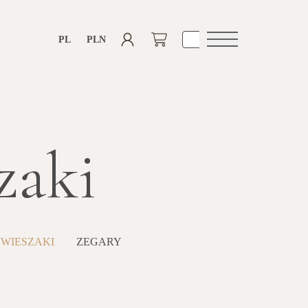
PL
PLN
Otwórz
nawigacje
zaki
 WIESZAKI
ZEGARY