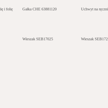
ę i folię
Gałka CHE 63881120
Uchwyt na ręcz
Wieszak SEB17025
Wieszak SEB172