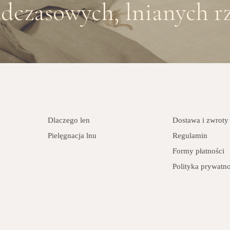
dczasowych, lnianych rz
Dlaczego len
Dostawa i zwroty
Pielęgnacja lnu
Regulamin
Formy płatności
e
Polityka prywatno