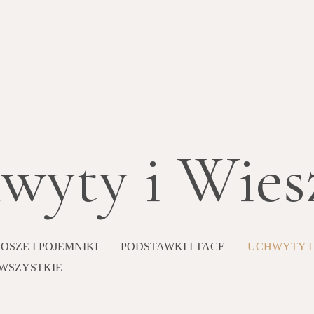
wyty i Wies
OSZE I POJEMNIKI
PODSTAWKI I TACE
UCHWYTY I
WSZYSTKIE