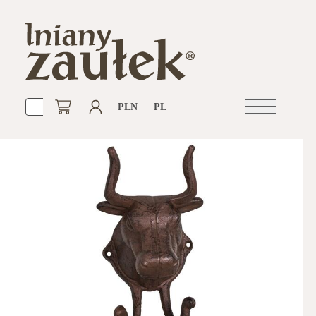
PLN
PL
Otwórz
nawigacje