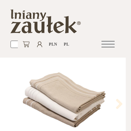
PLN
PL
Otwórz
nawigacje
Next