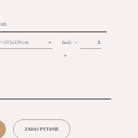
 szt.
-
Ilość:
+
ZADAJ PYTANIE