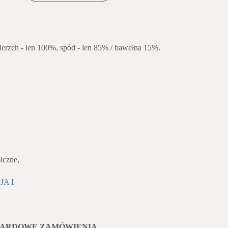
ierzch - len 100%, spód - len 85% / bawełna 15%.
iczne,
JA I
DARDOWE ZAMÓWIENIA