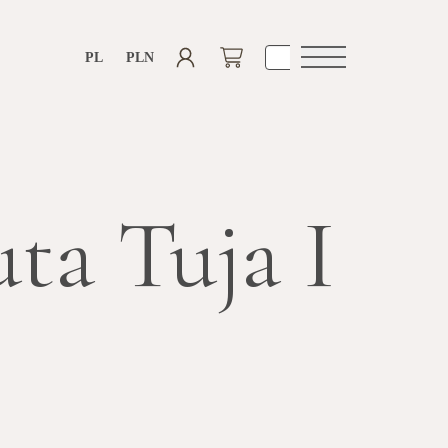
PL
PLN
Otwórz
nawigacje
ta Tuja I