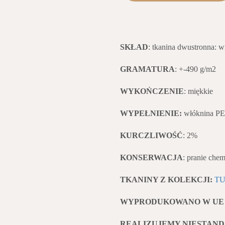
SKŁAD
: tkanina dwustronna: w
GRAMATURA
: +-490 g/m2
WYKOŃCZENIE
: miękkie
WYPEŁNIENIE:
włóknina PE
KURCZLIWOŚĆ
: 2%
KONSERWACJA
: pranie chem
TKANINY Z KOLEKCJI:
TU
WYPRODUKOWANO W UE
REALIZUJEMY NIESTAN