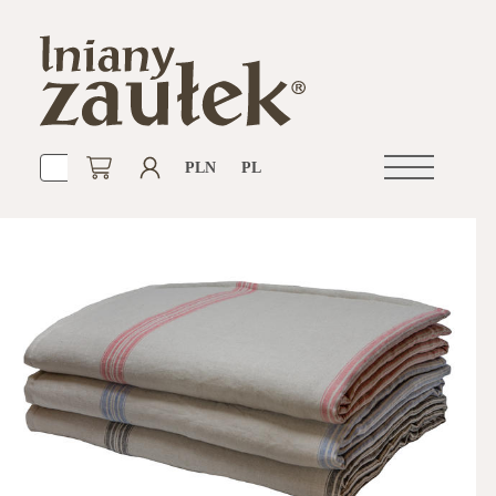
PLN
PL
Otwórz
nawigacje