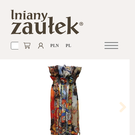
PLN
PL
Otwórz
nawigacje
Next