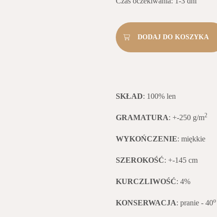
Czas oczekiwania: 1-3 dni
SKŁAD
: 100% len
2
GRAMATURA
: +-250 g/m
WYKOŃCZENIE
: miękkie
SZEROKOŚĆ
: +-145 cm
KURCZLIWOŚĆ
: 4%
KONSERWACJA
: pranie - 40