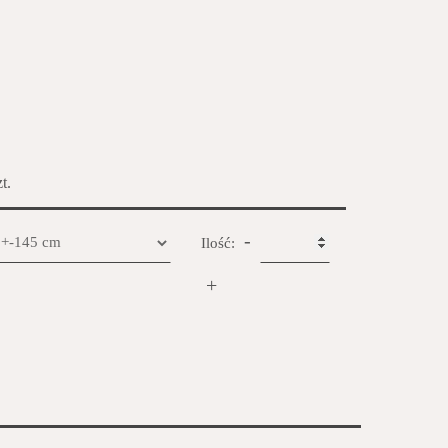
zt.
-
Ilość:
+