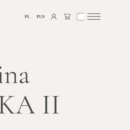
PL
PLN
Otwórz
nawigacje
ina
KA II