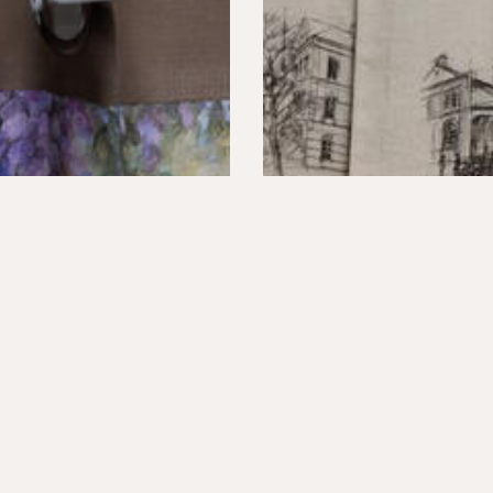
Y & ZASŁONY
KOLEKCJA "ŻYRARDÓW"