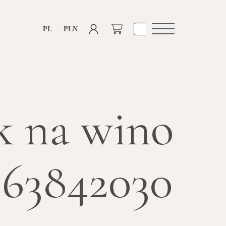
PL
PLN
Otwórz
nawigacje
k na wino
63842030