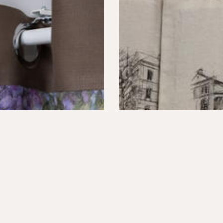
Y & ZASŁONY
KOLEKCJA "ŻYRARDÓW"