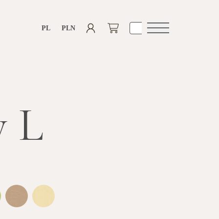
PL
PLN
Otwórz
nawigacje
y L