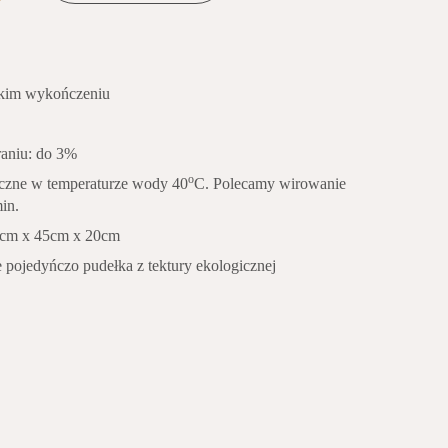
kkim wykończeniu
aniu: do 3%
o
czne w temperaturze wody 40
C. Polecamy wirowanie
in.
0cm x 45cm x 20cm
pojedyńczo pudełka z tektury ekologicznej