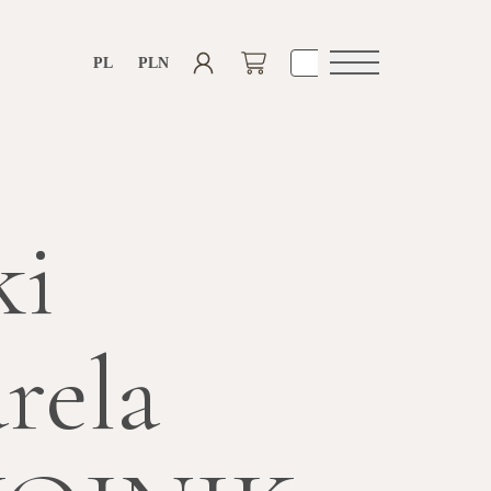
PL
PLN
Otwórz
nawigacje
ki
rela