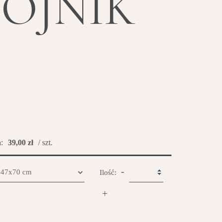
OJNIK
:
39,00 zł
/ szt.
-
Ilość:
+