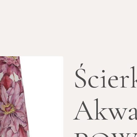
Ścier
Akwa