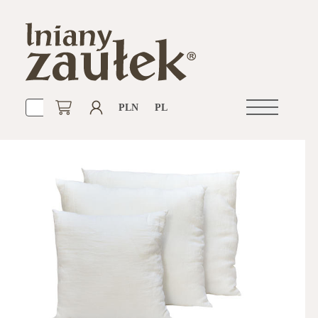
PLN
PL
Otwórz
nawigacje