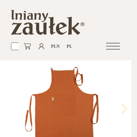
PLN
PL
Otwórz
nawigacje
Next