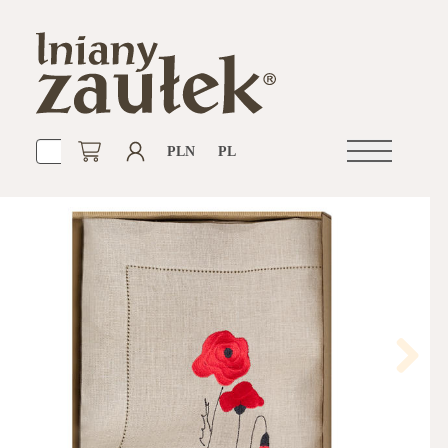
PLN
PL
Otwórz
nawigacje
Next