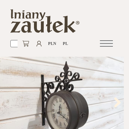
PLN
PL
Otwórz
nawigacje
Next