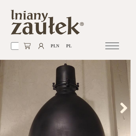
PLN
PL
Otwórz
nawigacje
Next