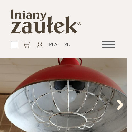
PLN
PL
Otwórz
nawigacje
Next