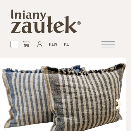
PLN
PL
Otwórz
nawigacje
Next