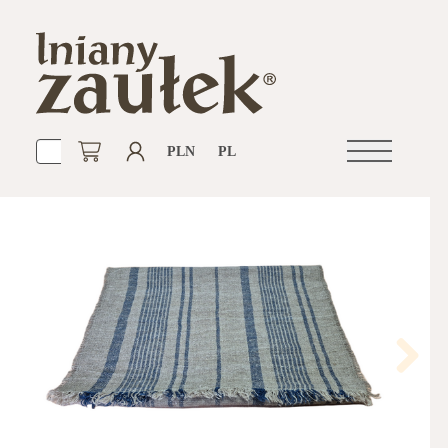
PLN
PL
Otwórz
nawigacje
Next