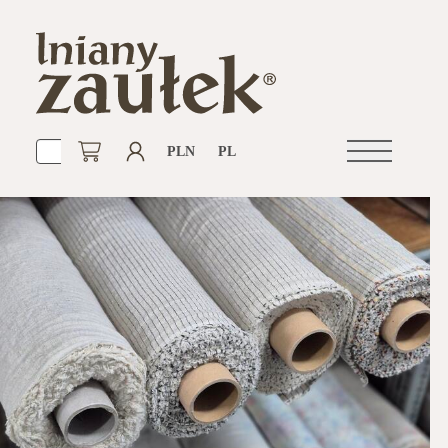
PLN
PL
Otwórz
nawigacje