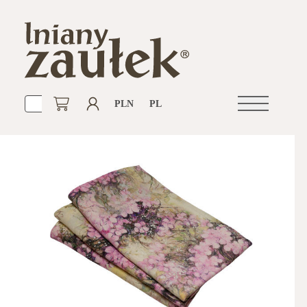
PLN
PL
Otwórz
nawigacje