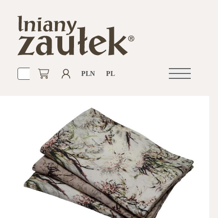
PLN
PL
Otwórz
nawigacje