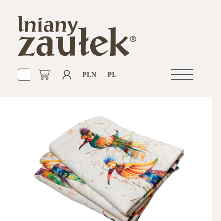
PLN
PL
Otwórz
nawigacje