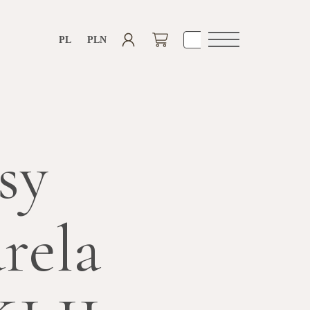
PL
PLN
Otwórz
nawigacje
sy
rela