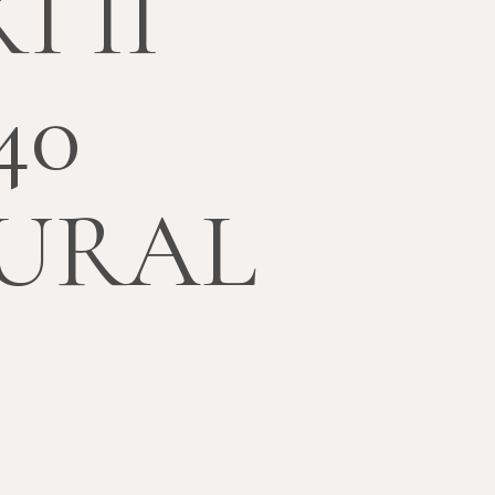
I II
40
URAL