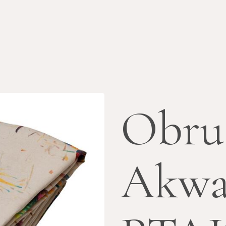
Obru
Akwa