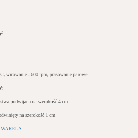
2
m
o
C, wirowanie - 600 rpm, prasowanie parowe
W
:
a podwijana na szerokość 4 cm
nięty na szerokość 1 cm
KWARELA