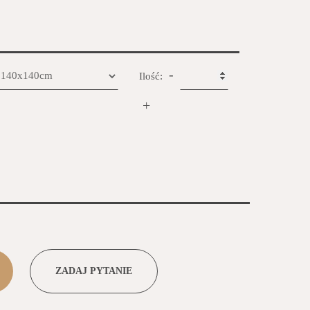
-
Ilość:
+
ZADAJ PYTANIE