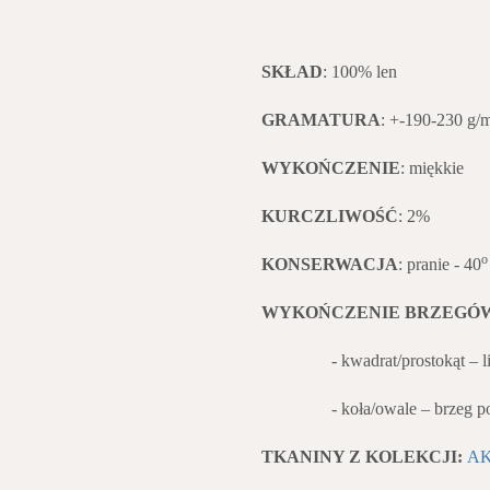
SKŁAD
: 100% len
GRAMATURA
: +-190-230 g/
WYKOŃCZENIE
: miękkie
KURCZLIWOŚĆ
: 2%
KONSERWACJA
: pranie - 40
WYKOŃCZENIE BRZEGÓ
- kwadrat/prostokąt – listw
- koła/owale – brzeg podwi
TKANINY Z KOLEKCJI:
A