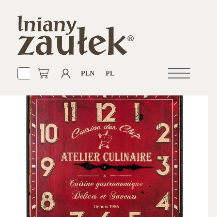
PLN
PL
Otwórz
nawigacje