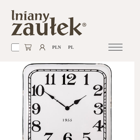
PLN
PL
Otwórz
nawigacje