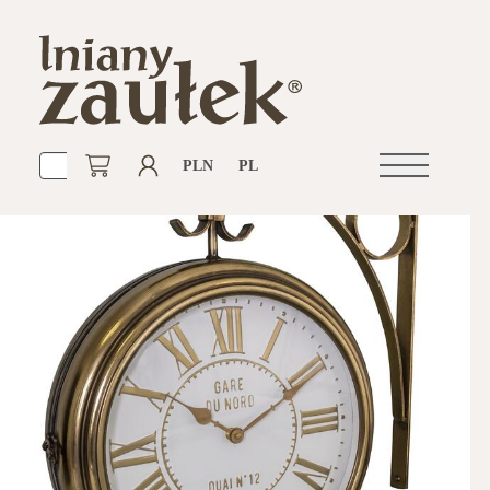
PLN
PL
Otwórz
nawigacje