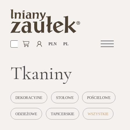
PLN
PL
Otwórz
nawigacje
Tkaniny
DEKORACYJNE
STOŁOWE
POŚCIELOWE
ODZIEŻOWE
TAPICERSKIE
WSZYSTKIE