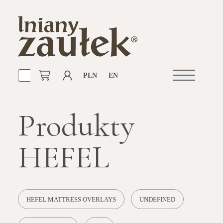
PLN
EN
Open
navigation
Produkty
HEFEL
HEFEL MATTRESS OVERLAYS
UNDEFINED