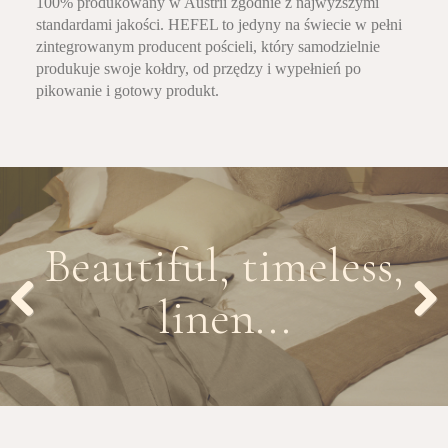
100% produkowany w Austrii zgodnie z najwyższymi
standardami jakości. HEFEL to jedyny na świecie w pełni
zintegrowanym producent pościeli, który samodzielnie
produkuje swoje kołdry, od przędzy i wypełnień po
pikowanie i gotowy produkt.
Beautiful, timeless,
linen...
Previous
Next