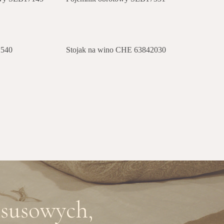
2540
Stojak na wino CHE 63842030
ksusowych,