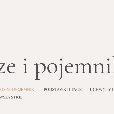
ze i pojemni
OSZE I POJEMNIKI
PODSTAWKI I TACE
UCHWYTY I
WSZYSTKIE