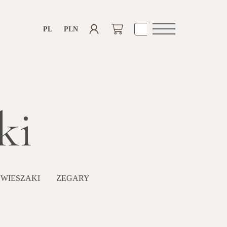
PL
PLN
Otwórz
nawigacje
ki
 WIESZAKI
ZEGARY