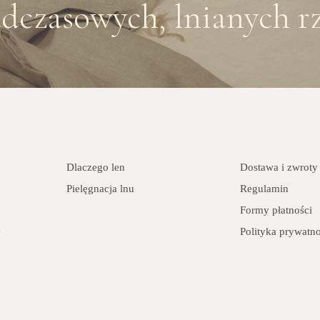
dczasowych, lnianych rz
Dlaczego len
Dostawa i zwroty
Pielęgnacja lnu
Regulamin
Formy płatności
e
Polityka prywatno