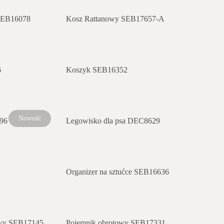
 SEB16078
Kosz Rattanowy SEB17657-A
6
Koszyk SEB16352
Nowość
96
Legowisko dla psa DEC8629
Organizer na sztućce SEB16636
owy SEB17145
Pojemnik obrotowy SEB17331