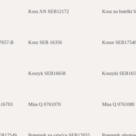
Kosz AN SEB12172
Kosz na butelki
7657-B
Kosz SEB 16356
Kosze SEB1754
Koszyk SEB16658
Koszyki SEB165
B16703
Misa Q 0761070
Misa Q 0761080
SEB17549
Pojemnik na sztućce SEB17655
Pojemnik obrot