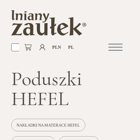
PLN
PL
Otwórz
nawigacje
Poduszki
HEFEL
NAKŁADKI NA MATERACE HEFEL