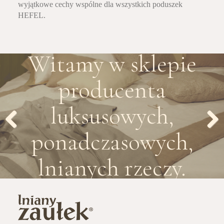
wyjątkowe cechy wspólne dla wszystkich poduszek
HEFEL.
Witamy w sklepie
producenta
luksusowych,
ponadczasowych,
Previous
Next
lnianych rzeczy.