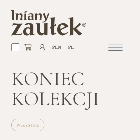
PLN
PL
Otwórz
nawigacje
KONIEC
KOLEKCJI
WSZYSTKIE